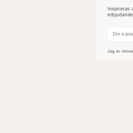
Inspireras
erbjudande
Jag är intre
Jag godkän
e-post. Du
Senaste nyt
Rådhustorget 6
Midsommar & gåsa
239 30 Skanör
Skanör