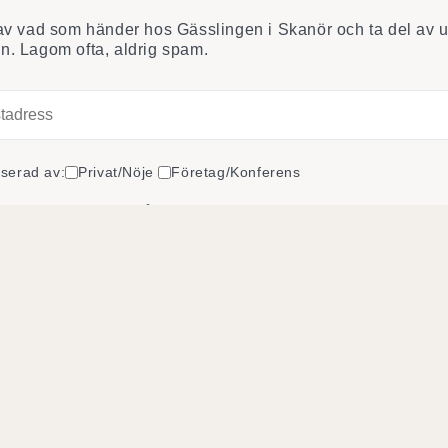
 av vad som händer hos Gässlingen i Skanör och ta del av 
n. Lagom ofta, aldrig spam.
sserad av:
Privat/Nöje
Företag/Konferens
ner att Gässlingen får skicka mig nyheter, inspiration och erbju
 kan när som helst välja att avprenumerera.
Ja tack, håll mig uppdaterad
t
Boka snabbt och
Om
enkelt
loppet i
Om 
Hitt