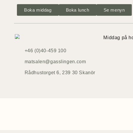
Boka middag
Boka lunch
Se menyn
+46 (0)40-459 100
matsalen@gasslingen.com
Rådhustorget 6, 239 30 Skanör