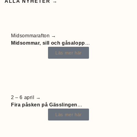
ALLA NYHETER →
Midsommarafton →
Midsommar, sill och gåsalopp
…
Läs mer här
2 – 6 april →
Fira påsken på Gässlingen
…
Läs mer här