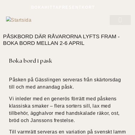
BOKA
HITTA
PRESENTKORT
PÅSKBORD DÄR RÅVARORNA LYFTS FRAM -
BRÖL
BOKA BORD MELLAN 2-6 APRIL
Boka bord i påsk
Påsken på Gässlingen serveras från skärtorsdag
till och med annandag påsk.
Vi inleder med en generös förrätt med påskens
klassiska smaker – flera sorters sill, lax med
tillbehör, ägghalvor med handskalade räkor, ost,
bröd och Janssons frestelse.
Till varmrätt serveras en variation på svenskt lamm