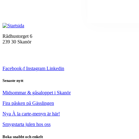
Rådhustorget 6
239 30 Skanör
+46 (0)40-45 91 00
info@gasslingen.com
Facebook-f
Instagram
Linkedin
Senaste nytt
Midsommar & gåsaloppet i Skanör
Fira påsken på Gässlingen
Nya À la carte-menyn är här!
Smygstarta julen hos oss
Boka snabbt och enkelt