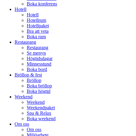
Boka konferens
Hotell
Hotell
Hotellrum
Hotellpaket
Bra att veta
Boka rum
Restaurang
Restaurang
Se menyn
Högtidsdagar
Minnesstund
Boka bord
Bröllop & fest
Bröllop
Boka bröllop
Boka högtid
Weekend
Weekend
Weekendpaket
Spa & Relax
Boka weekend
Om oss
Om oss
Miljöarbete