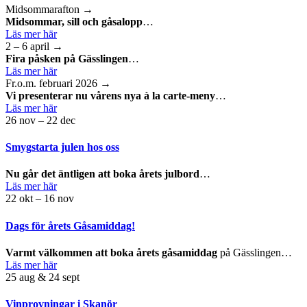
Midsommarafton →
Midsommar, sill och gåsalopp
…
Läs mer här
2 – 6 april →
Fira påsken på Gässlingen
…
Läs mer här
Fr.o.m. februari 2026 →
Vi presenterar nu vårens nya à la carte-meny
…
Läs mer här
26 nov – 22 dec
Smygstarta julen hos oss
Nu går det äntligen att boka årets julbord
…
Läs mer här
22 okt – 16 nov
Dags för årets Gåsamiddag!
Varmt välkommen att boka årets gåsamiddag
på Gässlingen…
Läs mer här
25 aug & 24 sept
Vinprovningar i Skanör