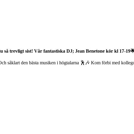
 så trevligt sist! Vår fantastiska DJ; Jean Benetone kör kl 17-19
r. Och såklart den bästa musiken i högtalarna 🕺🎶 Kom förbi med kollegor