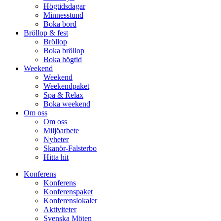
Högtidsdagar
Minnesstund
Boka bord
Bröllop & fest
Bröllop
Boka bröllop
Boka högtid
Weekend
Weekend
Weekendpaket
Spa & Relax
Boka weekend
Om oss
Om oss
Miljöarbete
Nyheter
Skanör-Falsterbo
Hitta hit
Konferens
Konferens
Konferenspaket
Konferenslokaler
Aktiviteter
Svenska Möten