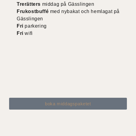
Trerätters
middag på Gässlingen
Frukostbuffé
med nybakat och hemlagat på
Gässlingen
Fri
parkering
Fri
wifi
boka middagspaketet