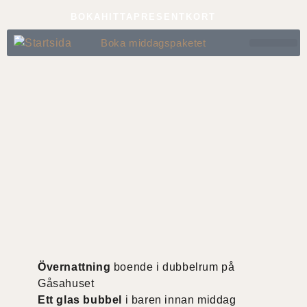
BOKA
HITTA
PRESENTKORT
Boka middagspaketet
BRÖL
Övernattning
boende i dubbelrum på
Gåsahuset
Ett glas bubbel
i baren innan middag