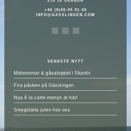
239 30 SKANÖR
+46 (0)40-45 91 00
INFO@GASSLINGEN.COM
SENASTE NYTT
Midsommar & gåsaloppet i Skanör
Fira påsken på Gässlingen
Nya À la carte-menyn är här!
Smygstarta julen hos oss