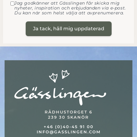
Jag godkänner att Gässlingen får skicka mig
nyheter, inspiration och erbjudanden via e-post.
Du kan när som helst välja att avprenumerera.
Ja tack, håll mig uppdaterad
RÅDHUSTORGET 6
239 30 SKANÖR
+46 (0)40-45 91 00
INFO@GASSLINGEN.COM