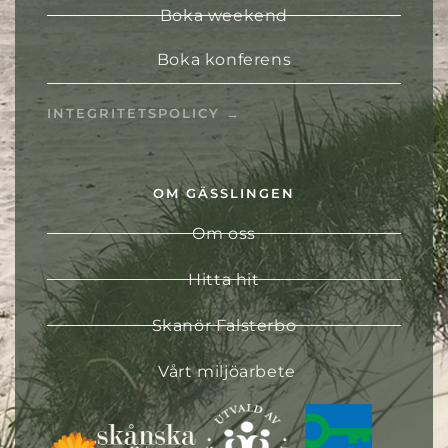
Boka weekend
Boka konferens
INTEGRITETSPOLICY →
OM GÄSSLINGEN
Om oss
Hitta hit
Skanör Falsterbo
Vårt miljöarbete